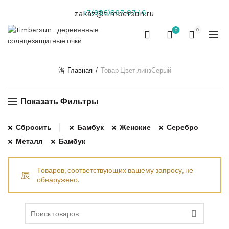
+7(985)867-07-16
zakaz@timbersun.ru
0
0
Главная
Товар Цвет линз
Серый
Показать Фильтры
Сбросить
Бамбук
Женские
Серебро
Металл
Бамбук
Товаров, соответствующих вашему запросу, не
обнаружено.
Search for: