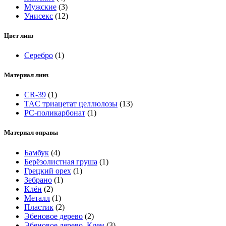
Мужские
(3)
Унисекс
(12)
Цвет линз
Серебро
(1)
Материал линз
CR-39
(1)
TAC триацетат целлюлозы
(13)
РС-поликарбонат
(1)
Материал оправы
Бамбук
(4)
Берёзолистная груша
(1)
Грецкий орех
(1)
Зебрано
(1)
Клён
(2)
Металл
(1)
Пластик
(2)
Эбеновое дерево
(2)
Эбеновое дерево, Клен
(3)