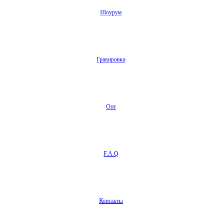
Шоурум
Гравировка
Опт
F.A.Q
Контакты