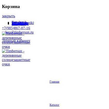
Корзина
закрыть
Facebook
Instagram
Odnoklassniki
WhatsApp
WhatsApp
VKontakte
Telegram
+7(985)867-07-16
zakaz@timbersun.ru
Личный кабинет
Главная
Каталог