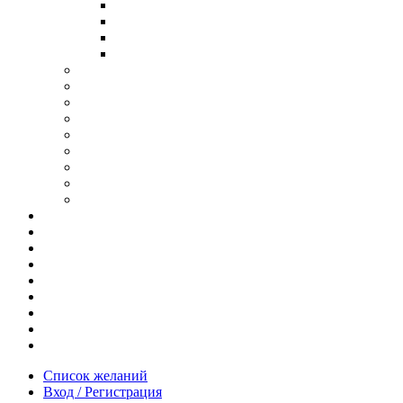
В ОПРАВЕ ИЗ ДЕРЕВА
С ДУЖКАМИ ИЗ ДЕРЕВА
В ОПРАВЕ ИЗ МЕТАЛЛА
ИЗ АЦЕТАТА И ПЛАСТИКА
АНТИБЛИКОВЫЕ ОЧКИ
ОЧКИ ИЗ ТИТАНА
ОПРАВЫ ИЗ ДЕРЕВА
ЧАСЫ ИЗ ДЕРЕВА
КОРОБОЧКИ ДЛЯ ЧАСОВ
БРАСЛЕТЫ ИЗ ДЕРЕВА
ЗАПОНКИ ИЗ ДЕРЕВА
ФУТЛЯРЫ ДЛЯ ОЧКОВ
ПОДАРОЧНЫЕ СЕРТИФИКАТЫ
Отзывы
Доставка и оплата
Новости и акции
Шоурум
Гравировка
Опт
О нас
Часто задаваемые вопросы
Контакты
Список желаний
Вход / Регистрация