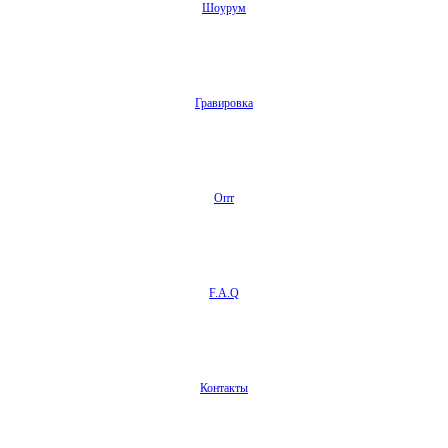
Шоурум
Гравировка
Опт
F.A.Q
Контакты