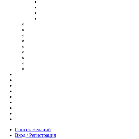
В ОПРАВЕ ИЗ ДЕРЕВА
С ДУЖКАМИ ИЗ ДЕРЕВА
В ОПРАВЕ ИЗ МЕТАЛЛА
ИЗ АЦЕТАТА И ПЛАСТИКА
АНТИБЛИКОВЫЕ ОЧКИ
ОЧКИ ИЗ ТИТАНА
ОПРАВЫ ИЗ ДЕРЕВА
ЧАСЫ ИЗ ДЕРЕВА
КОРОБОЧКИ ДЛЯ ЧАСОВ
БРАСЛЕТЫ ИЗ ДЕРЕВА
ЗАПОНКИ ИЗ ДЕРЕВА
ФУТЛЯРЫ ДЛЯ ОЧКОВ
ПОДАРОЧНЫЕ СЕРТИФИКАТЫ
Отзывы
Доставка и оплата
Новости и акции
Шоурум
Гравировка
Опт
О нас
Часто задаваемые вопросы
Контакты
Список желаний
Вход / Регистрация