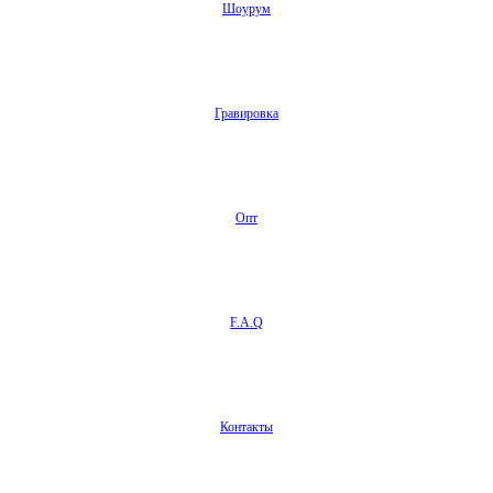
Шоурум
Гравировка
Опт
F.A.Q
Контакты