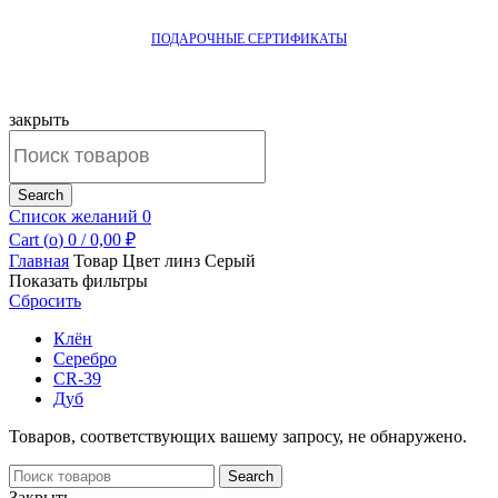
ПОДАРОЧНЫЕ СЕРТИФИКАТЫ
закрыть
Search
for:
Search
Список желаний
0
Cart (
o
)
0
/
0,00
₽
Главная
Товар Цвет линз
Серый
Показать фильтры
Сбросить
Клён
Серебро
CR-39
Дуб
Товаров, соответствующих вашему запросу, не обнаружено.
Search
Search
for:
Закрыть