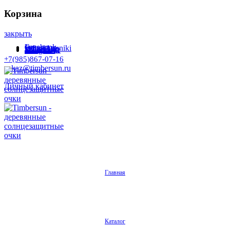
Корзина
закрыть
Facebook
Instagram
Odnoklassniki
WhatsApp
WhatsApp
VKontakte
Telegram
+7(985)867-07-16
zakaz@timbersun.ru
Личный кабинет
Главная
Каталог