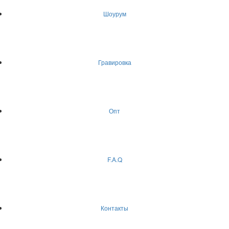
Шоурум
Гравировка
Опт
F.A.Q
Контакты