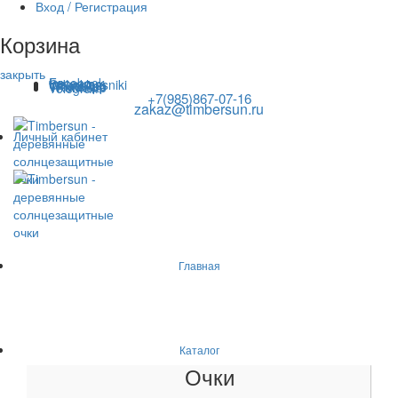
Вход / Регистрация
Корзина
закрыть
Facebook
Instagram
Odnoklassniki
WhatsApp
WhatsApp
VKontakte
Telegram
+7(985)867-07-16
zakaz@timbersun.ru
Личный кабинет
Главная
Каталог
Очки