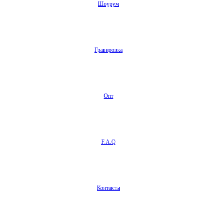
Шоурум
Гравировка
Опт
F.A.Q
Контакты