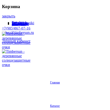
Корзина
закрыть
Facebook
Instagram
Odnoklassniki
WhatsApp
WhatsApp
VKontakte
Telegram
+7(985)867-07-16
zakaz@timbersun.ru
Личный кабинет
Главная
Каталог