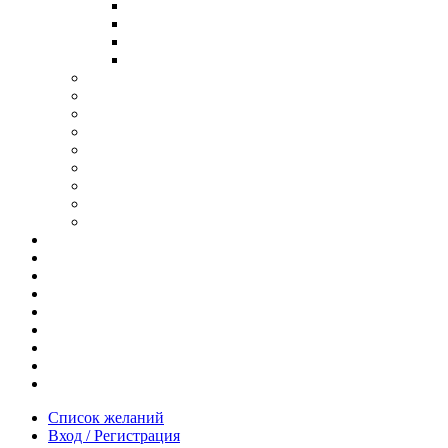
В ОПРАВЕ ИЗ ДЕРЕВА
С ДУЖКАМИ ИЗ ДЕРЕВА
В ОПРАВЕ ИЗ МЕТАЛЛА
ИЗ АЦЕТАТА И ПЛАСТИКА
АНТИБЛИКОВЫЕ ОЧКИ
ОЧКИ ИЗ ТИТАНА
ОПРАВЫ ИЗ ДЕРЕВА
ЧАСЫ ИЗ ДЕРЕВА
КОРОБОЧКИ ДЛЯ ЧАСОВ
БРАСЛЕТЫ ИЗ ДЕРЕВА
ЗАПОНКИ ИЗ ДЕРЕВА
ФУТЛЯРЫ ДЛЯ ОЧКОВ
ПОДАРОЧНЫЕ СЕРТИФИКАТЫ
Отзывы
Доставка и оплата
Новости и акции
Шоурум
Гравировка
Опт
О нас
Часто задаваемые вопросы
Контакты
Список желаний
Вход / Регистрация