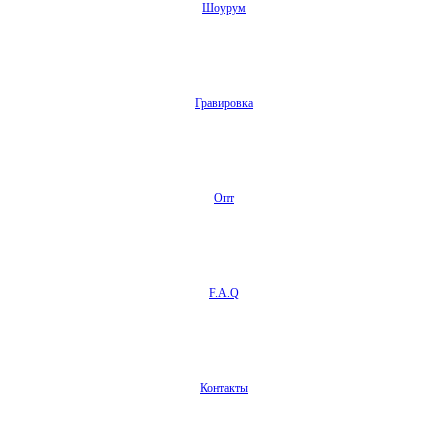
Шоурум
Гравировка
Опт
F.A.Q
Контакты