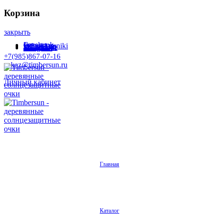
Корзина
закрыть
Facebook
Instagram
Odnoklassniki
WhatsApp
WhatsApp
VKontakte
Telegram
+7(985)867-07-16
zakaz@timbersun.ru
Личный кабинет
Главная
Каталог