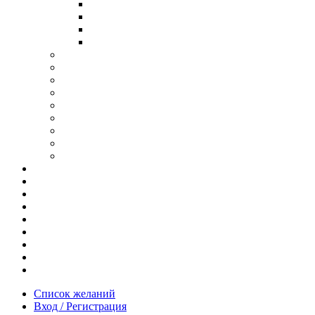
В ОПРАВЕ ИЗ ДЕРЕВА
С ДУЖКАМИ ИЗ ДЕРЕВА
В ОПРАВЕ ИЗ МЕТАЛЛА
ИЗ АЦЕТАТА И ПЛАСТИКА
АНТИБЛИКОВЫЕ ОЧКИ
ОЧКИ ИЗ ТИТАНА
ОПРАВЫ ИЗ ДЕРЕВА
ЧАСЫ ИЗ ДЕРЕВА
КОРОБОЧКИ ДЛЯ ЧАСОВ
БРАСЛЕТЫ ИЗ ДЕРЕВА
ЗАПОНКИ ИЗ ДЕРЕВА
ФУТЛЯРЫ ДЛЯ ОЧКОВ
ПОДАРОЧНЫЕ СЕРТИФИКАТЫ
Отзывы
Доставка и оплата
Новости и акции
Шоурум
Гравировка
Опт
О нас
Часто задаваемые вопросы
Контакты
Список желаний
Вход / Регистрация