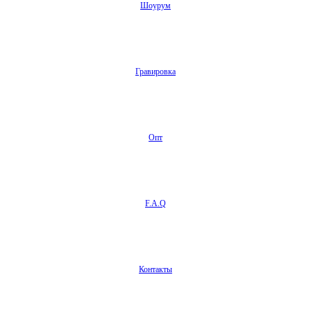
Шоурум
Гравировка
Опт
F.A.Q
Контакты