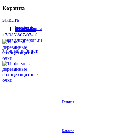
Корзина
закрыть
Facebook
Instagram
Odnoklassniki
WhatsApp
WhatsApp
VKontakte
Telegram
+7(985)867-07-16
zakaz@timbersun.ru
Личный кабинет
Главная
Каталог