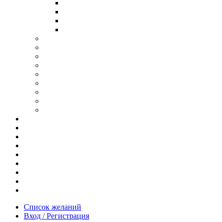
В ОПРАВЕ ИЗ ДЕРЕВА
С ДУЖКАМИ ИЗ ДЕРЕВА
В ОПРАВЕ ИЗ МЕТАЛЛА
ИЗ АЦЕТАТА И ПЛАСТИКА
АНТИБЛИКОВЫЕ ОЧКИ
ОЧКИ ИЗ ТИТАНА
ОПРАВЫ ИЗ ДЕРЕВА
ЧАСЫ ИЗ ДЕРЕВА
КОРОБОЧКИ ДЛЯ ЧАСОВ
БРАСЛЕТЫ ИЗ ДЕРЕВА
ЗАПОНКИ ИЗ ДЕРЕВА
ФУТЛЯРЫ ДЛЯ ОЧКОВ
ПОДАРОЧНЫЕ СЕРТИФИКАТЫ
Отзывы
Доставка и оплата
Новости и акции
Шоурум
Гравировка
Опт
О нас
Часто задаваемые вопросы
Контакты
Список желаний
Вход / Регистрация