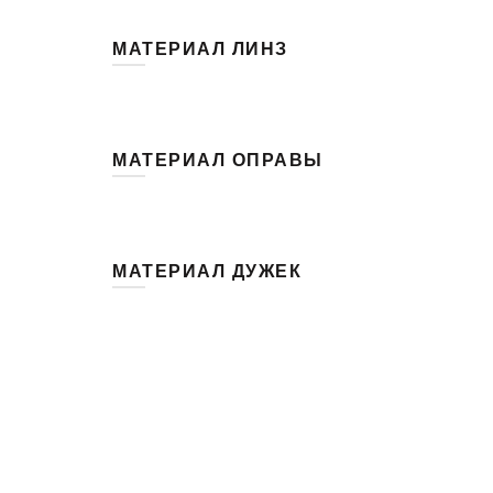
МАТЕРИАЛ ЛИНЗ
CR-39
(1)
TAC триацетат целлюлозы
(41)
МАТЕРИАЛ ОПРАВЫ
РС-поликарбонат
(3)
Бамбук
(9)
Берёзолистная груша
(3)
МАТЕРИАЛ ДУЖЕК
Грецкий орех
(1)
Ацетат, металл
(3)
Зебрано
(3)
Бамбук
(1)
Клён
(7)
Зебрано
(1)
Металл
(4)
Эбеновое дерево, клён
(2)
Пластик
(1)