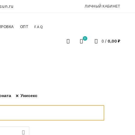
sun.ru
ЛИЧНЫЙ КАБИНЕТ
ИРОВКА
ОПТ
F.A.Q
0
0
/
0,00
₽
оната
Унисекс