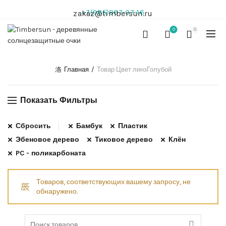
+7(985)867-07-16
zakaz@timbersun.ru
0
0
Главная
Товар Цвет линз
Голубой
Показать Фильтры
Сбросить
Бамбук
Пластик
Эбеновое дерево
Тиковое дерево
Клён
PC - поликарбоната
Товаров, соответствующих вашему запросу, не
обнаружено.
Search for: