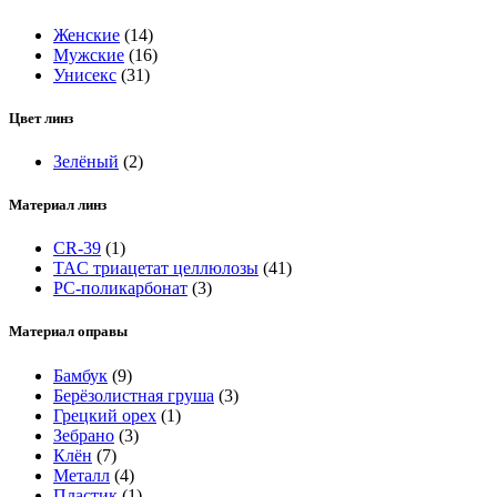
Женские
(14)
Мужские
(16)
Унисекс
(31)
Цвет линз
Зелёный
(2)
Материал линз
CR-39
(1)
TAC триацетат целлюлозы
(41)
РС-поликарбонат
(3)
Материал оправы
Бамбук
(9)
Берёзолистная груша
(3)
Грецкий орех
(1)
Зебрано
(3)
Клён
(7)
Металл
(4)
Пластик
(1)