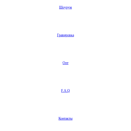
Шоурум
Гравировка
Опт
F.A.Q
Контакты