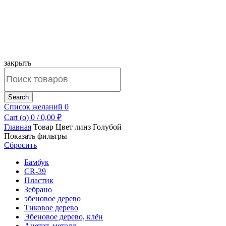
закрыть
Search
for:
Search
Список желаний
0
Cart (
o
)
0
/
0,00
₽
Главная
Товар Цвет линз
Голубой
Показать фильтры
Сбросить
Бамбук
CR-39
Пластик
Зебрано
эбеновое дерево
Тиковое дерево
Эбеновое дерево, клён
Ацетат, металл