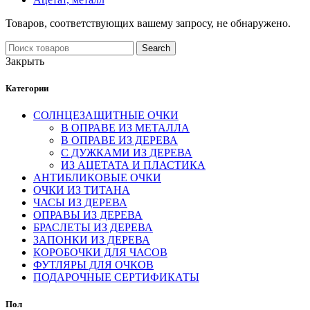
Товаров, соответствующих вашему запросу, не обнаружено.
Search
Search
for:
Закрыть
Категории
СОЛНЦЕЗАЩИТНЫЕ ОЧКИ
В ОПРАВЕ ИЗ МЕТАЛЛА
В ОПРАВЕ ИЗ ДЕРЕВА
С ДУЖКАМИ ИЗ ДЕРЕВА
ИЗ АЦЕТАТА И ПЛАСТИКА
АНТИБЛИКОВЫЕ ОЧКИ
ОЧКИ ИЗ ТИТАНА
ЧАСЫ ИЗ ДЕРЕВА
ОПРАВЫ ИЗ ДЕРЕВА
БРАСЛЕТЫ ИЗ ДЕРЕВА
ЗАПОНКИ ИЗ ДЕРЕВА
КОРОБОЧКИ ДЛЯ ЧАСОВ
ФУТЛЯРЫ ДЛЯ ОЧКОВ
ПОДАРОЧНЫЕ СЕРТИФИКАТЫ
Пол