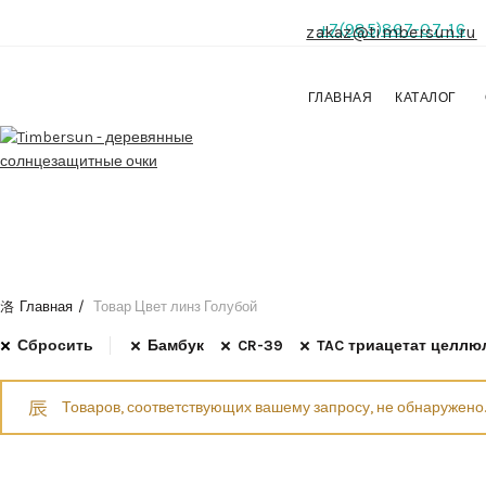
+7(985)867-07-16
zakaz@timbersun.ru
ГЛАВНАЯ
КАТАЛОГ
Главная
Товар Цвет линз
Голубой
Сбросить
Бамбук
CR-39
TAC триацетат целл
Товаров, соответствующих вашему запросу, не обнаружено.