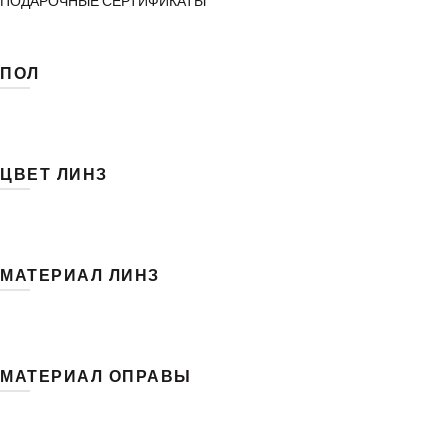
ПОДАРОЧНЫЕ СЕРТИФИКАТЫ
ПОЛ
Женские
Мужские
ЦВЕТ ЛИНЗ
Унисекс
Зелёный
МАТЕРИАЛ ЛИНЗ
CR-39
TAC триацетат целлюлозы
МАТЕРИАЛ ОПРАВЫ
РС-поликарбонат
Бамбук