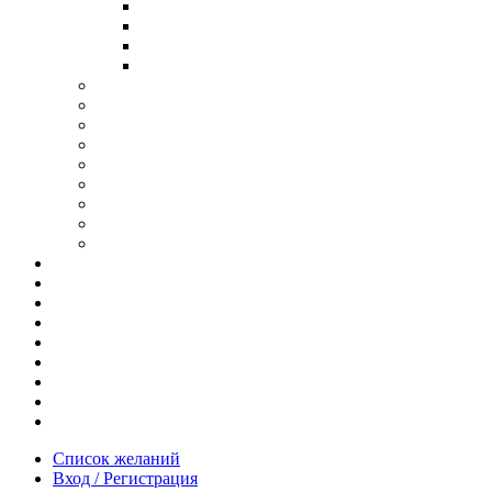
В ОПРАВЕ ИЗ ДЕРЕВА
С ДУЖКАМИ ИЗ ДЕРЕВА
В ОПРАВЕ ИЗ МЕТАЛЛА
ИЗ АЦЕТАТА И ПЛАСТИКА
АНТИБЛИКОВЫЕ ОЧКИ
ОЧКИ ИЗ ТИТАНА
ОПРАВЫ ИЗ ДЕРЕВА
ЧАСЫ ИЗ ДЕРЕВА
КОРОБОЧКИ ДЛЯ ЧАСОВ
БРАСЛЕТЫ ИЗ ДЕРЕВА
ЗАПОНКИ ИЗ ДЕРЕВА
ФУТЛЯРЫ ДЛЯ ОЧКОВ
ПОДАРОЧНЫЕ СЕРТИФИКАТЫ
Отзывы
Доставка и оплата
Новости и акции
Шоурум
Гравировка
Опт
О нас
Часто задаваемые вопросы
Контакты
Список желаний
Вход / Регистрация