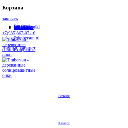
Корзина
закрыть
Facebook
Instagram
Odnoklassniki
WhatsApp
WhatsApp
VKontakte
Telegram
+7(985)867-07-16
zakaz@timbersun.ru
Личный кабинет
Главная
Каталог