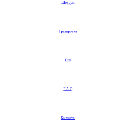
Шоурум
Гравировка
Опт
F.A.Q
Контакты