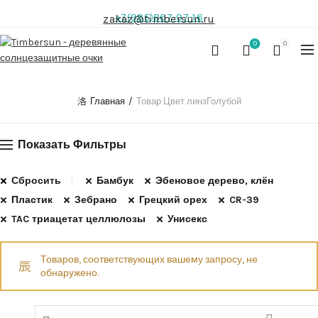
+7(985)867-07-16
zakaz@timbersun.ru
0
0
Главная
Товар Цвет линз
Голубой
Показать Фильтры
Сбросить
Бамбук
Эбеновое дерево, клён
Пластик
Зебрано
Грецкий орех
CR-39
TAC триацетат целлюлозы
Унисекс
Товаров, соответствующих вашему запросу, не
обнаружено.
Search for: